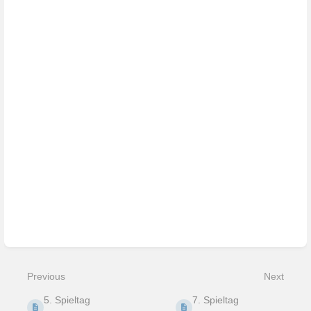
Enter
section
select
mode
Previous
Next
5. Spieltag
7. Spieltag