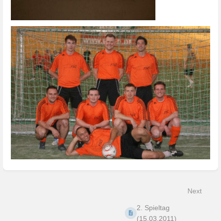
Enter
section
select
mode
Next
2. Spieltag
(15.03.2011)