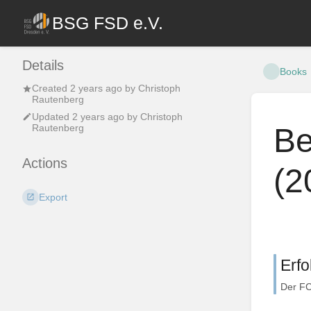
BSG FSD e.V.
Details
Books
Created
2 years ago
by
Christoph
Rautenberg
Updated
2 years ago
by
Christoph
Be
Rautenberg
Actions
(2
Export
Erfo
Der FC 